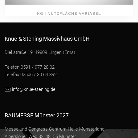
KG | NUTZFLÄCHE VARIABEL
Knue & Stening Massivhaus GmbH
Diekstraße 19, 49809 Lingen (Ems)
Telefon 0591 / 977 28 02
Telefax 02506 / 30 64 392
info@knue-stening.de
BAUMESSE Münster 2027
Messe und Congress Centrum Halle Münsterland
Albersloher Weg 32, 48155 Münster