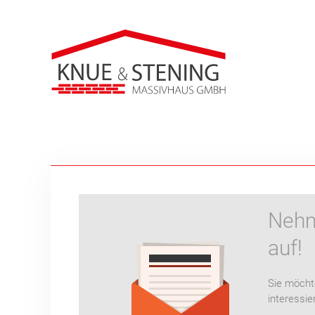
Nehm
auf!
Sie möcht
interessie