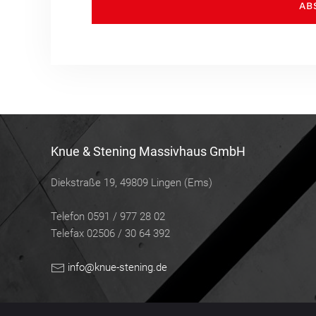
AB
Knue & Stening Massivhaus GmbH
Diekstraße 19, 49809 Lingen (Ems)
Telefon 0591 / 977 28 02
Telefax 02506 / 30 64 392
info@knue-stening.de