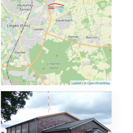
Leaflet
| ©
OpenStreetMap